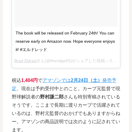
The book will be released on February 24th! You can
reserve early on Amazon now. Hope everyone enjoys
it! #エルドレッド
Brad Eldred
さん(@theridge55)がシェアした投稿 –
2月 8, 2018 at 3:03午前 PST
税込
1,404円
で
アマゾンでは
2月24日（土）
発売予
定
、現在は予約受付中とのこと。カープ元監督で現
野球解説者の
野村謙二郎
さんも特別寄稿されている
そうです。ここまで長期に渡りカープで活躍されて
いるのは、野村元監督のおかげでもありますからね
ー。アマゾンの商品説明では次のように記されてい
ます。