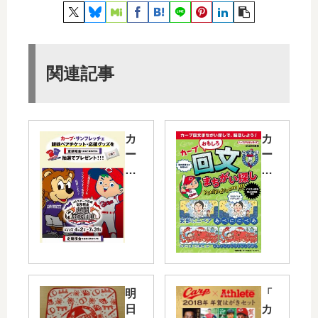
関連記事
カ
カ
ー
ー
プ
プ
・
ド
サ
リ
ン
ル
フ
シ
レ
リ
ッ
ー
チ
ズ
明
「
ェ
に
日
カ
の
「