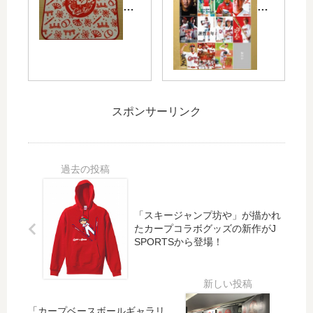
8/2
ー
チ
カ
1
プ
ケ
ー
の
×
ッ
プ
ヤ
広
ト
お
ク
島
が
も
ル
ア
当
し
ト
ス
た
ろ
スポンサーリンク
戦
リ
る
回
で
ー
！
文
「
ト
JA
ま
神
マ
ス
ち
楽
ガ
ポ
が
坊
ジ
ー
い
や
ン
ツ
探
「スキージャンプ坊や」が描かれ
」
20
応
し
たカープコラボグッズの新作がJ
を
18
援
」
SPORTSから登場！
あ
年
定
登
し
年
期
場
ら
賀
積
！
っ
は
金
計
「カープベースボールギャラリ