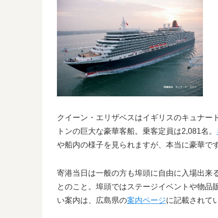
クイーン・エリザベスはイギリスのキュナード・
トンの巨大な豪華客船。乗客定員は2,081名。
や船内の様子を見られますが、本当に豪華で
寄港当日は一般の方も埠頭に自由に入場出来
とのこと。埠頭ではステージイベントや物品
い案内は、広島県の
案内ページ
に記載されて