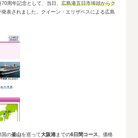
70周年記念として、当日、
広島港五日市埠頭からク
が発表されました。クイーン・エリザベスによる広島
韓国の
釜山
を巡って
大阪港
までの
6日間コース
。価格