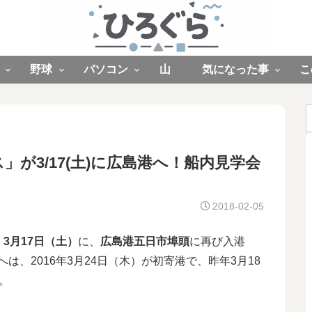
野球
パソコン
山
気になった事
こ
が3/17(土)に広島港へ！船内見学会
2018-02-05
、
3月17日（土）
に、
広島港五日市埠頭
に再び入港
頭へは、2016年3月24日（木）が初寄港で、昨年3月18
。