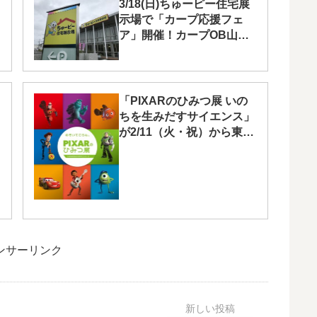
3/18(日)ちゅーピー住宅展
示場で「カープ応援フェ
ア」開催！カープOB山内
泰幸さんやスラィリーがや
ってきます
「PIXARのひみつ展 いの
ちを生みだすサイエンス」
が2/11（火・祝）から東広
島市立美術館で
ンサーリンク