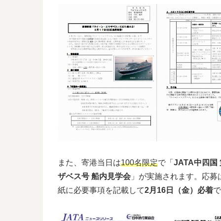
また、寄港当日は
100名限定
で「
JATA中四国
ザベス号 船内見学会
」が実施されます。応募
紙に必要事項を記載して
2月16日（金）必着
で