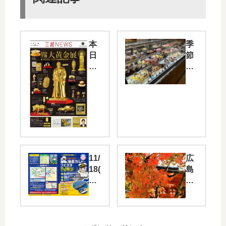
本
季
日
節
1/2
の
2(
ス
火)
イ
～
ー
広
ツ
島
や
三
ケ
越
ー
で
キ
11/
広
「
な
18(
島
第
ど
日)
市
22
が
に
内
回
リ
「
中
三
ー
呉
心
越
ズ
海
部