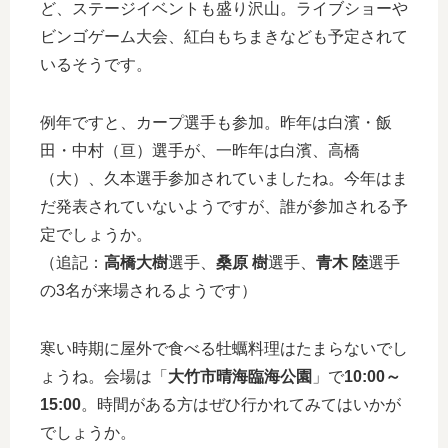
ど、ステージイベントも盛り沢山。ライブショーや
ビンゴゲーム大会、紅白もちまきなども予定されて
いるそうです。
例年ですと、カープ選手も参加。昨年は白濱・飯
田・中村（亘）選手が、一昨年は白濱、高橋
（大）、久本選手参加されていましたね。今年はま
だ発表されていないようですが、誰が参加される予
定でしょうか。
（追記：
高橋大樹
選手、
桑原 樹
選手、
青木 陸
選手
の3名が来場されるようです）
寒い時期に屋外で食べる牡蠣料理はたまらないでし
ょうね。会場は「
大竹市晴海臨海公園
」で
10:00～
15:00
。時間がある方はぜひ行かれてみてはいかが
でしょうか。