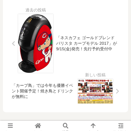
木
ゃ
同
選
選
！
企
手
手
」
画
と
の
、
「
カ
ト
過
広
ー
ー
去
島
プ
「ネスカフェ ゴールドブレンド
ク
の
バリスタ カープモデル 2017」が
東
OB
9/15(金)発売！先行予約受付中
シ
全
洋
山
ョ
キ
カ
崎
ー
ャ
ー
隆
開
ッ
プ
造
催
チ
プ
さ
！
フ
レ
ん
「カープ鳥」では今年も優勝イベ
抽
レ
ゼ
参
ント開催予定！焼き鳥とドリンク
選
ー
ン
加
が無料に
申
ズ
ト
「
込
一
キ
カ
は
覧
ャ
ー
本
も
ン
プ
日
！
ペ
フ