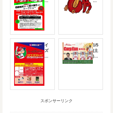
土)
島
「
東
周
洋
南
カ
冬
ー
の
プ
ツ
】
リ
20
ー
24
イ
1/5
ま
年
ズ
(土
つ
キ
ミ
)に
り
ャ
グ
會
」
ッ
ル
澤
で
チ
ー
・
カ
フ
プ
上
ー
レ
＆
本
プ
ー
メ
・
野
ズ
イ
中
間
は
ト
村
スポンサーリンク
・
「
ー
奨
鈴
し
共
成