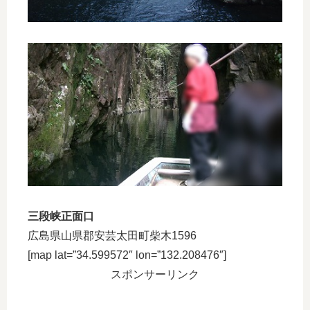
三段峡正面口
広島県山県郡安芸太田町柴木1596
[map lat=”34.599572″ lon=”132.208476″]
スポンサーリンク