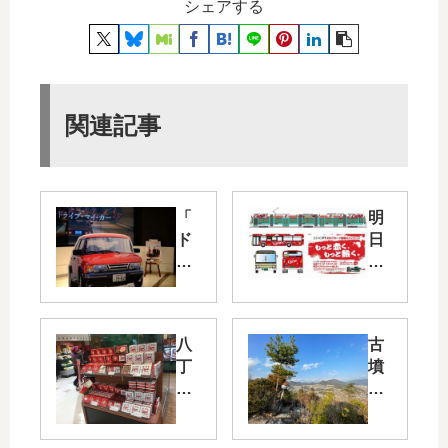
シェアする
関連記事
「
明
ド
日
ラ
3/8
イ
（
ブ
水
・
）
八
古
マ
13:
丁
墳
イ
00
堀
や
・
～
の
名
カ
「
福
水
ー
カ