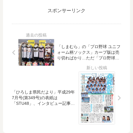
屋
な
」
ー
で
ど
の
プ
スポンサーリンク
は
見
パ
電
、
所
ネ
車
バ
が
ル
」
レ
沢
展
の
ン
山
開
出
「しまむら」の「プロ野球 ユニフ
タ
！
催
発
ォーム柄ソックス」カープ版は売
イ
武
中
式
り切ればかり…ただ「プロ野球T
ン
田
！
、
シャツ」が安くなっていました！
コ
山
明
加
ラ
の
日
藤
ボ
す
2/2
拓
の
ぐ
5(
也
「ひろしま県民だより」平成29年
カ
そ
金)
投
7月号(第349号)の表紙は
ー
ば
か
手
「STU48」、インタビュー記事な
プ
に
ら
が
ど
コ
あ
は
挨
ー
る
シ
拶
ナ
「
ャ
に
ー
カ