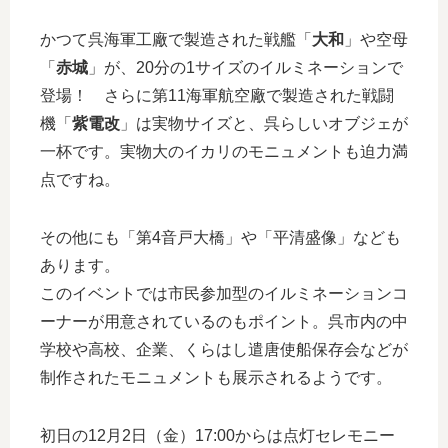
かつて呉海軍工廠で製造された戦艦「
大和
」や空母
「
赤城
」が、20分の1サイズのイルミネーションで
登場！ さらに第11海軍航空廠で製造された戦闘
機「
紫電改
」は実物サイズと、呉らしいオブジェが
一杯です。実物大のイカリのモニュメントも迫力満
点ですね。
その他にも「第4音戸大橋」や「平清盛像」なども
あります。
このイベントでは市民参加型のイルミネーションコ
ーナーが用意されているのもポイント。呉市内の中
学校や高校、企業、くらはし遣唐使船保存会などが
制作されたモニュメントも展示されるようです。
初日の12月2日（金）17:00からは点灯セレモニー