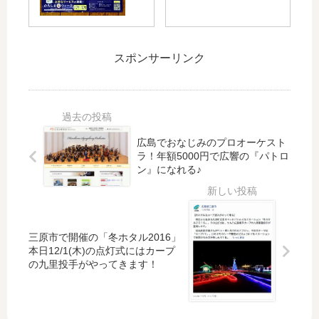
ン
・
島
あ
や
リ
市
る
さ
ー
民
選
ん
グ
スポンサーリンク
球
手
も
優
場
紹
！
勝
跡
介
ひ
セ
地
パ
ろ
ー
で
ネ
し
ル
「
ル
ま
一
広島でおなじみのプロオーケスト
ひ
の
ラ！年額5000円で広響の『パトロ
美
覧
ろ
リ
ン』になれる♪
術
し
ニ
館
ま
ュ
で
盆
ー
6/1
ダ
ア
5(
三原市で開催の「冬ホタル2016」
ン
ル
本日12/1(木)の点灯式にはカープ
土)
ス
が
の九里投手がやってきます！
～
」
完
「
開
了
か
催
し
こ