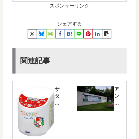
スポンサーリンク
シェアする
関連記事
サ
ア
タ
ン
ケ
パ
の
ン
家
マ
庭
ン
用
の
精
原