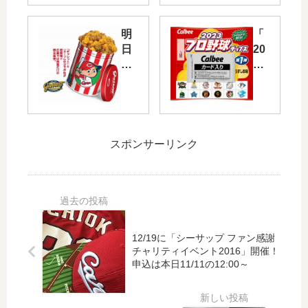
米
画
機
な
明
「
に
ど
日
20
カ
を
4/6
23
ー
展
（
プ
プ
示
木
ロ
コ
！
）
野
ラ
7/1
～
球
ボ
4(
福
チ
スポンサーリンク
の
土)
屋
ッ
「
～
広
プ
ギ
8/2
島
ス
ャ
6(
駅
」
バ
日)
前
の
ミ
ひ
店
第
ル
ろ
12/19に「シーサップ ファン感謝
で
1
チャリティイベント2016」開催！
カ
し
「
弾
申込は本日11/11の12:00～
ー
ま
全
が
プ
美
国
3/2
モ
術
グ
7(