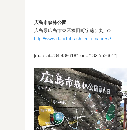
広島市森林公園
広島県広島市東区福田町字藤ケ丸173
http://www.daiichibs-shitei.com/forest/
[map lat=”34.439618″ lon=”132.553661″]