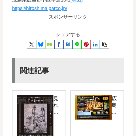
https://hiroshima.parco.jp/
スポンサーリンク
シェアする
関連記事
見
広
れ
島
ば
市
見
植
る
物
ほ
公