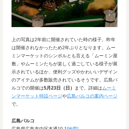
上の写真は2年前に開催されていた時の様子。昨年
は開催されなかったため2年ぶりとなります。ムー
ミンマーケットのシンボルとも言える「ムーミン屋
敷」やムーミンたちが楽しく過ごしている様子が展
示されているほか、便利グッズやかわいいデザイン
のアイテムが多数販売されているそうです。広島パ
ルコでの開催は
5月23日（日）
まで。詳細は
ムーミ
ンマーケット特設ページ
や
広島パルコの案内ページ
で。
広島パルコ
広島県広島市中区本通10-1
[地図]