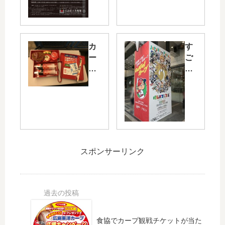
ど
園
不
で
思
恒
議
例
カ
す
！
の
ー
ご
明
イ
プ
ー
日
ル
コ
い
11/
ミ
ラ
話
11
ネ
ボ
題
（
ー
「
に
金
シ
ユ
な
）
ョ
ニ
っ
か
ン
フ
た
ら
「
スポンサーリンク
ォ
「
「
花
ー
け
だ
と
ム
も
ま
光
弁
の
し
の
当
フ
絵
ペ
」
レ
の
ー
食協でカープ観戦チケットが当た
で
ン