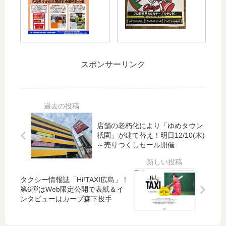
ミ
そ
使
の
チ
う
っ
「
ネ
ざ
て
20
イ
ん
遊
17
ル
）
べ
プ
」
、
る
ロ
スポンサーリンク
か
「
「
野
ら
バ
雪
球
発
ク
合
公
売
チ
戦
式
！
岩
ま
戦
店舗の老朽化により「ゆめタウン
We
」
つ
年
祇園」が建て替え！明日12/10(木)
b
か
り
間
～売りつくしセール開催
シ
ら
in
放
ョ
の
広
送
ッ
景
島
ス
タクシー情報誌「Hi!TAXI広島」！
プ
観
県
ケ
第6弾はWeb限定公開で表紙＆イ
や
が
庁
ジ
ンタビューはカープ森下投手
東
抜
」
ュ
急
群
が
ー