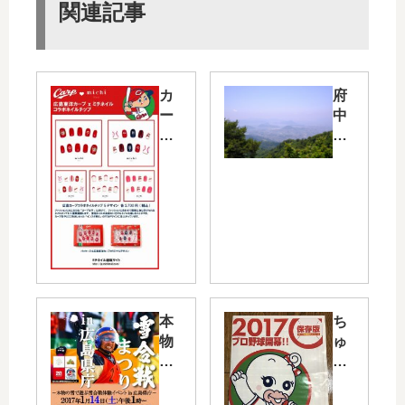
関連記事
カ
府
ー
中
プ
町
女
に
子
あ
向
る
け
「
の
呉
ネ
娑
イ
々
ル
宇
チ
山
本
ち
ッ
」
物
ゅ
プ
（
の
ピ
が
ご
雪
CO
「
さ
を
M