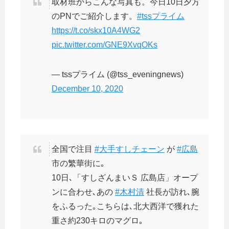
取材班からこんな写真も。今日10日夕方
のPNでご紹介します。
#tssプライム
https://t.co/skx10A4WG2
pic.twitter.com/GNE9XvqOKs
— tssプライム (@tss_eveningnews)
December 10, 2020
全国で注目
#大手すしチェーン
が
#広島
市の繁華街に｡
10日､「すしざんまいＳ 広島店」オープ
ンに合わせ､あの
#木村清
社長が訪れ､腕
をふるった｡こちらは､北大西洋で獲れた
重さ約230キロのマグロ｡