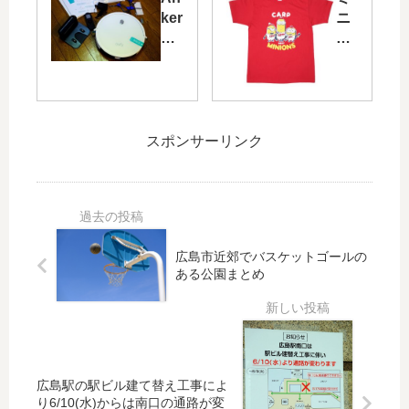
初
会
ker
ニ
勝
セ
の
オ
利
ミ
安
ン
T
ナ
価
が
シ
ー
な
プ
ャ
「
ロ
ロ
ツ
フ
ボ
野
スポンサーリンク
ァ
ッ
球
ン
ト
と
を
掃
コ
魅
除
ラ
了
機
ボ
す
広島市近郊でバスケットゴールの
「
！
る
ある公園まとめ
Eu
カ
漢
fy
ー
（
Ro
プ
お
bo
グ
と
Va
ッ
こ
c
ズ
）
広島駅の駅ビル建て替え工事によ
11
も
新
り6/10(水)からは南口の通路が変