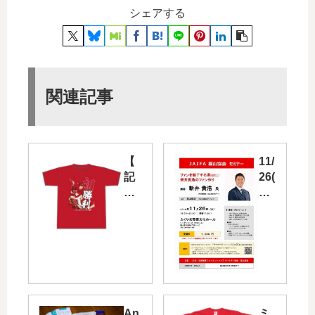
シェアする
関連記事
【
11/
記
26(
念
火)
】
に
黒
JA
原
IF
拓
A
未
福
プ
山
ロ
協
An
ミ