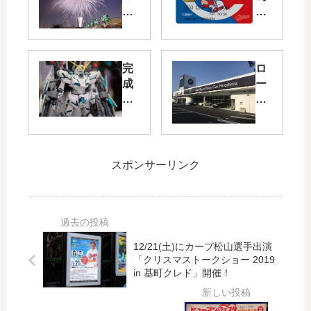
リ
銀
ホ
行
ハ
が
ー
JC
完
ロ
バ
B
成
ー
ー
・
度
ル
イ
Vis
の
ス
ル
a
高
・
ミ
ブ
い
ロ
ネ
ラ
ガ
イ
ー
ン
スポンサーリンク
ン
ス
シ
ド
プ
の
ョ
の
ラ
シ
ン
デ
作
ョ
」
ビ
品
ー
10/
ッ
12/21(土)にカープ松山選手出演
な
ル
31(
ト
「クリスマストークショー 2019
ど
ー
火)
カ
in 基町クレド」開催！
が
ム
開
ー
展
が
始
ド