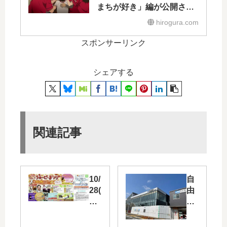
まちが好き」編が公開され
ています！
hirogura.com
スポンサーリンク
シェアする
関連記事
10/
自
28(
由
日)
通
に
路
「
と