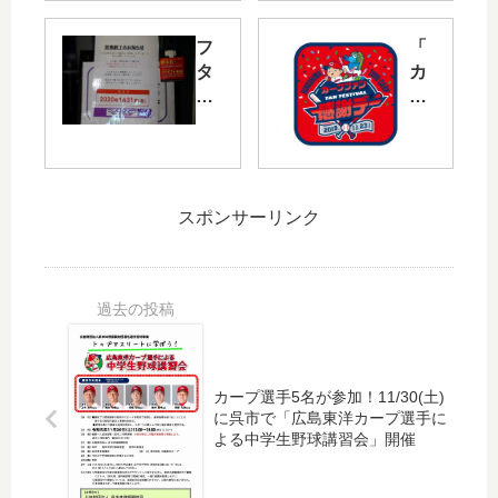
第
橋
15
上
フ
「
回
駅
タ
カ
び
舎
バ
ー
ん
の
図
プ
ご
工
書
フ
ち
事
が
ァ
ゅ
が
運
ン
ー
行
スポンサーリンク
営
感
ピ
わ
す
謝
ー
れ
る
デ
ま
て
「
ー
つ
い
VR
20
り
る
EX
19
」
JR
広
」
開
西
島
が
カープ選手5名が参加！11/30(土)
催
広
八
11/
に呉市で「広島東洋カープ選手に
！
島
丁
23(
よる中学生野球講習会」開催
カ
駅
堀
土
ー
、
店
・