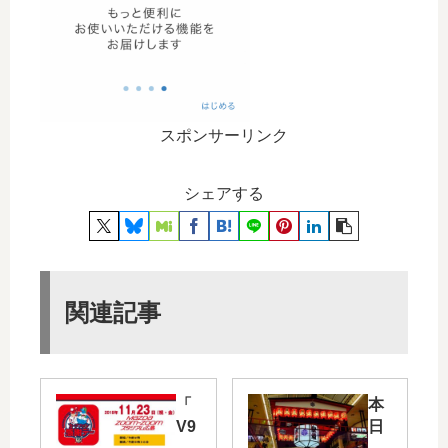
スポンサーリンク
シェアする
関連記事
「
本
V9
日