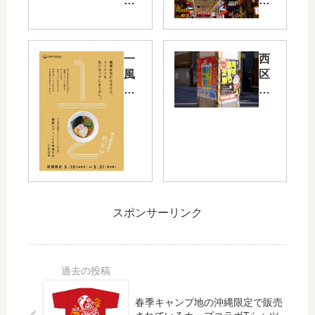
カ
11/
ー
18(
プ
月)
フ
～
一
西
ァ
20(
風
区
ン
水)
堂
横
感
の
か
川
謝
3
ら
で
デ
日
「
「
ー
間
糖
横
20
は
質
川
18
広
ニ
え
」
島
ブ
び
が
三
スポンサーリンク
ン
す
11/
大
ノ
祭
23(
祭
イ
り
金
の
チ
」
・
一
中
と
祝)
つ
華
「
に
「
春季キャンプ地の沖縄限定で販売
そ
横
マ
え