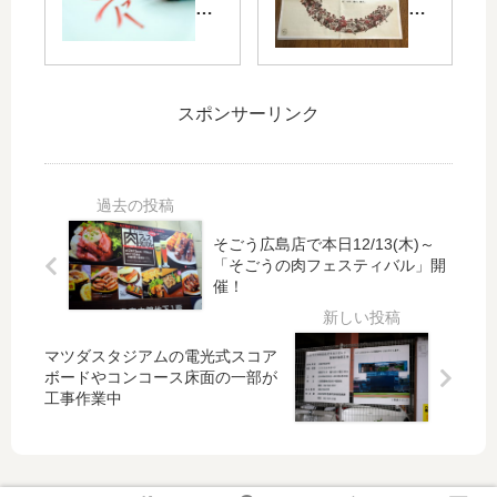
ー
リ
野
野
ゲ
ー
球
球
ー
グ
の
は
ム
優
マ
本
20
勝
ジ
日
スポンサーリンク
21
記
ッ
3/3
フ
念
ク
0(
ァ
と
と
金)
ン
し
は
開
投
て
？
幕
そごう広島店で本日12/13(木)～
票
カ
い
！
「そごうの肉フェスティバル」開
中
ー
つ
本
催！
間
プ
点
日
発
と
灯
の
表
ス
し
中
マツダスタジアムの電光式スコア
！
ヌ
た
国
ボードやコンコース床面の一部が
先
ー
工事作業中
り
新
発
ピ
ど
聞
や
ー
の
は
抑
の
よ
カ
え
コ
う
ー