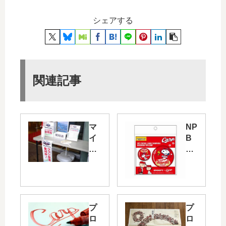
シェアする
関連記事
マ
NP
イ
B
ナ
シ
ビ
ョ
オ
ッ
ー
プ
ル
で
ス
セ
プ
プ
タ
・
ロ
ロ