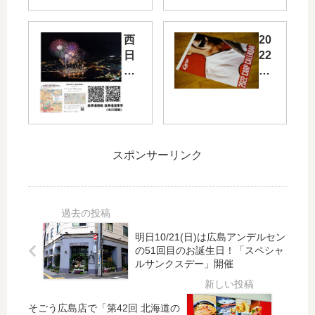
ゆ
の
め
カ
西
20
か
タ
日
22
（
キ
本
年
20
を
豪
度
21
う
雨
版
年
っ
の
「
度
て
影
カ
版
」
響
ー
）
シ
スポンサーリンク
で
プ
」
リ
延
カ
が
ー
期
レ
登
ズ
に
ン
場
が
な
ダ
！
本
明日10/21(日)は広島アンデルセン
っ
ー
カ
日
の51回目のお誕生日！「スペシャ
て
」
ー
6/2
ルサンクスデー」開催
い
本
ド
2
た
日
発
（
三
よ
行
木
そごう広島店で「第42回 北海道の