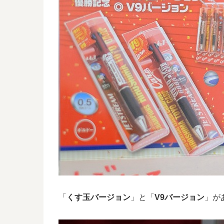
「
くす玉バージョン
」と「
V9バージョン
」が