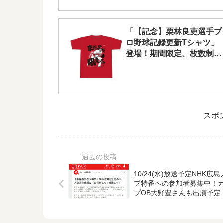
「【記念】栗林良吏選手プ
ロ野球記録更新Tシャツ」
登場！期間限定、枚数制限
無し
スポ
10/24(水)放送予定NHK広
プ特番への参加者募集中！
プOB大野豊さんも出演予定