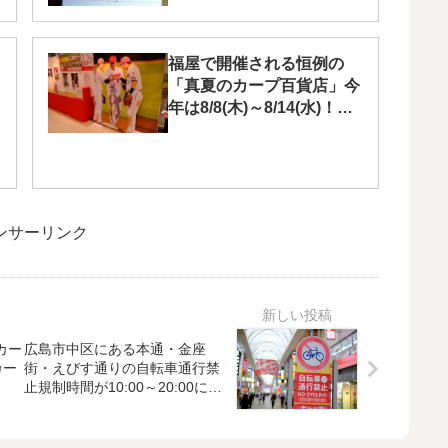
福屋で開催される恒例の
「真夏のカープ百貨店」今
年は8/8(木)～8/14(水)！
Webでも購入可
ンサーリンク
島カー
広島市中区にある本通・金座
カー
街・えびす通りの自転車通行禁
止規制時間が10:00～20:00に変
更！