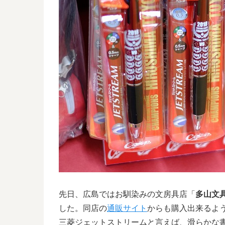
先日、広島ではお馴染みの文房具店「
多山文
した。同店の
通販サイト
からも購入出来るよ
三菱ジェットストリームと言えば、滑らかな