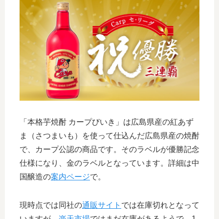
「本格芋焼酎 カープびいき」は広島県産の紅あず
ま（さつまいも）を使って仕込んだ広島県産の焼酎
で、カープ公認の商品です。そのラベルが優勝記念
仕様になり、金のラベルとなっています。詳細は中
国醸造の
案内ページ
で。
現時点では同社の
通販サイト
では在庫切れとなって
いますが、
楽天市場
ではまだ在庫があるようで、1