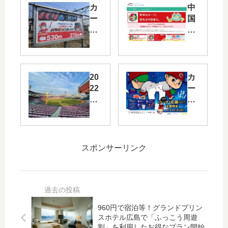
カ
中
ー
国
プ
電
ロ
力
ー
が
ド
今
の
年
20
カ
JR
も
22
ー
西
「
年
プ
日
カ
度
が
本
ー
春
勝
広
プ
季
て
告
応
オ
ば
スポンサーリンク
が
援
ー
利
カ
メ
プ
率
ー
ニ
ン
ア
プ
ュ
戦
ッ
キ
ー
の
プ
960円で宿泊等！グランドプリン
ャ
」
日
！
スホテル広島で「ふっこう周遊
ッ
を
程
ひ
割」を利用したお得なプラン開始