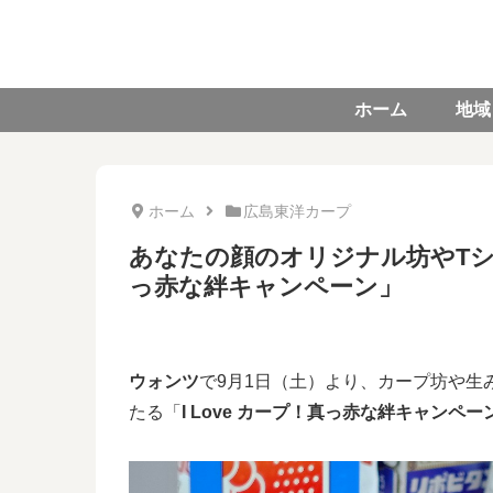
ホーム
地域
ホーム
広島東洋カープ
あなたの顔のオリジナル坊やTシャ
っ赤な絆キャンペーン」
ウォンツ
で9月1日（土）より、カープ坊や生
たる「
I Love カープ！真っ赤な絆キャンペー