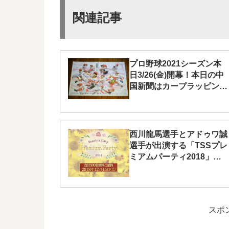
関連記事
プロ野球2021シーズン本
日3/26(金)開幕！本日の中
国新聞はカープラッピング
です
西川龍馬選手とアドゥワ誠
選手が出演する「TSSプレ
ミアムパーティ2018」が
12/15(土)に！
スポ