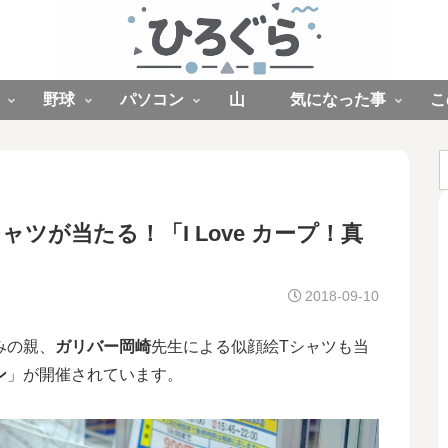
野球
パソコン
山
気になった事
こ
ツが当たる！「I Love カープ！真
2018-09-10
みの親、
ガリバー岡崎
先生による似顔絵Tシャツも当
ン
」が開催されています。