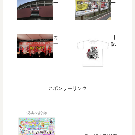
ー
ー
プ
プ
オ
ロ
ー
ー
プ
ド
ン
の
カ
【
戦
選
ー
記
の
手
プ
念
観
紹
優
】
戦
介
勝
塹
ペ
パ
記
江
ア
ネ
念
敦
チ
ル
「
哉
スポンサーリンク
ケ
が
大
プ
ッ
一
ち
ロ
ト
新
ょ
初
プ
！
う
セ
レ
バ
ち
ー
ゼ
リ
ん
ブ
ン
バ
行
Ｔ