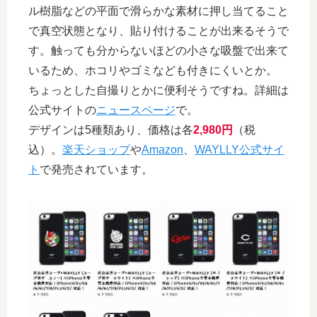
ル樹脂などの平面で滑らかな素材に押し当てること
で真空状態となり、貼り付けることが出来るそうで
す。触っても分からないほどの小さな吸盤で出来て
いるため、ホコリやゴミなども付きにくいとか。
ちょっとした自撮りとかに便利そうですね。詳細は
公式サイトの
ニュースページ
で。
デザインは5種類あり、価格は各
2,980円
（税
込）。
楽天ショップ
や
Amazon
、
WAYLLY公式サイ
ト
で発売されています。