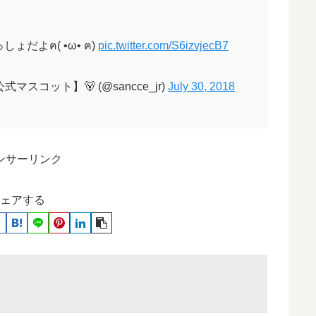
だよฅ( •ω• ฅ)
pic.twitter.com/S6izvjecB7
スコット】🐻 (@sancce_jr)
July 30, 2018
ンサーリンク
ェアする