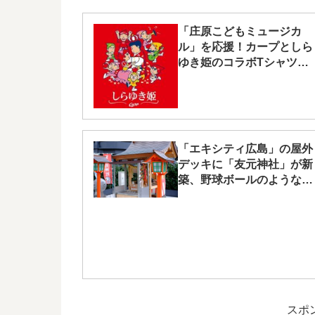
「庄原こどもミュージカ
ル」を応援！カープとしら
ゆき姫のコラボTシャツを
本日6/13～販売！先着順で
す
「エキシティ広島」の屋外
デッキに「友元神社」が新
築、野球ボールのような
「昇鯉岩」も！
スポ