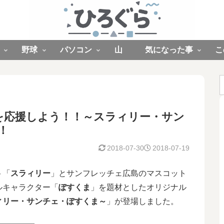
野球
パソコン
山
気になった事
こ
を応援しよう！！～スラィリー・サン
！
2018-07-30
2018-07-19
ト「
スラィリー
」とサンフレッチェ広島のマスコット
ルキャラクター「
ぽすくま
」を題材としたオリジナル
ィリー・サンチェ・ぽすくま～
」が登場しました。