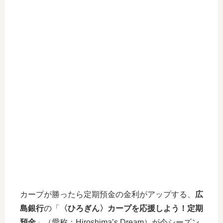
カープが勝ったら定期預金の金利がアップする、
広
島銀行
の「
〈ひろぎん〉カープを応援しよう！定期
預金
」（愛称：Hiroshima’s Dream）が今シーズン