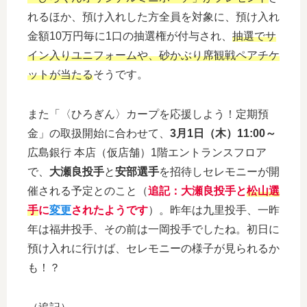
れるほか、預け入れした方全員を対象に、預け入れ
金額10万円毎に1口の抽選権が付与され、
抽選でサ
イン入りユニフォームや、砂かぶり席観戦ペアチケ
ットが当たる
そうです。
また「〈ひろぎん〉カープを応援しよう！定期預
金」の取扱開始に合わせて、
3月1日（木）11:00～
広島銀行 本店（仮店舗）1階エントランスフロア
で、
大瀬良投手
と
安部選手
を招待しセレモニーが開
催される予定とのこと（
追記：大瀬良投手と
松山選
手
に
変更
されたようです
）。昨年は九里投手、一昨
年は福井投手、その前は一岡投手でしたね。初日に
預け入れに行けば、セレモニーの様子が見られるか
も！？