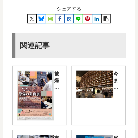
シェアする
関連記事
被
今
爆
ま
者
で
の
の
証
広
言
島
を
に
も
は
と
な
に
か