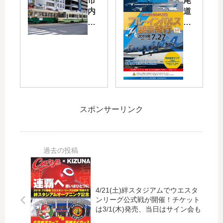
市
尾
高
っ
内
道
校
た
中
港
生
新
心
開
が
し
部
港
描
い
の
85
い
商
路
0
た
業
面
年
「
施
電
記
原
設
車
念
爆
「
スポンサーリンク
や
と
の
レ
路
し
絵
ク
線
て
画
ト
バ
7/2
展
」
ス
7(
」
が
の
土)
が
4/2
運
に
明
8
賃
尾
4/21(土)絆スタジアムでウエスタ
日
（
を
道
ンリーグ公式戦が開催！チケット
8/7
金
22
水
は3/1(木)発売、当日はサイン会も
(水
）
0
道