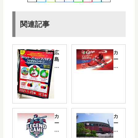
関連記事
広
カ
島
ー
県
プ
の
と
ブ
コ
ッ
ラ
ク
ボ
オ
し
フ
た
店
ジ
カ
カ
舗
ュ
ー
ー
限
ニ
プ
プ
定
ア
歴
選