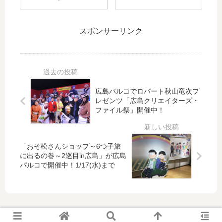
「
シ
代
手
Ve
ュ
の
や
ry
ー
名
OB
スポンサーリンク
カ
ズ
選
が
ー
「
手
出
プ
ス
が
演
！
ピ
紅
す
RC
ア
白
る
C×
レ
広島パルコでロバート秋山竜次プ
戦
イ
レゼンツ「広島クリエイターズ・
ブ
ー
！
ベ
ファイル祭」開催中！
ッ
シ
「
ン
ク
ン
Ca
ト
オ
グ
rp
一
フ
カ
「おそ松さんショップ～6つ子旅
Le
覧
に出るの巻～2巡目in広島」が広島
コ
ー
ge
（
パルコで開催中！1/17(水)まで
ラ
プ
nd
20
ボ
モ
Ga
24
キ
デ
me
年
ャ
ル
20
〜
ン
03
22
20