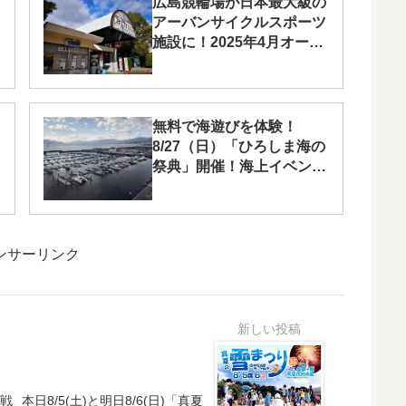
広島競輪場が日本最大級の
アーバンサイクルスポーツ
施設に！2025年4月オープ
ン予定
無料で海遊びを体験！
8/27（日）「ひろしま海の
祭典」開催！海上イベント
申込締切は7/31（月）
ンサーリンク
A戦
本日8/5(土)と明日8/6(日)「真夏