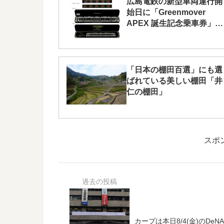
広島電鉄の新型車両運行開
始日に「Greenmover
APEX 誕生記念乗車券」を
発売！
「日本の棚田百選」にも選
ばれている美しい棚田「井
仁の棚田」
スポ
カープは本日8/4(金)のDeN