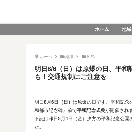
ホーム
地域
ホーム
地域
広島
明日8/6（日）は原爆の日、平
も！交通規制にご注意を
明日
8月6日（日）
は原爆の日です。平和記念公園
和都市記念碑）前で
平和記念式典
が開催され
下記は昨日8月4日（金）夕方の平和記念公園
た。