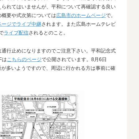
えられてはいませんが、平和について再確認する良い
の概要や式次第については
広島市のホームページ
で。
ページでライブ中継
されます。また広島ホームテレビ
で
ライブ配信
されるとのこと。
は通行止めになりますのでご注意下さい。平和記念式
Fは
こちらのページ
で公開されています。8月6日
場所が多いようですので、周辺に行かれる方は事前に確