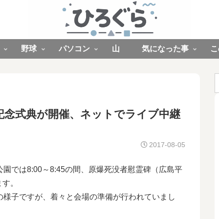
野球
パソコン
山
気になった事
こ
和記念式典が開催、ネットでライブ中継
2017-08-05
では8:00～8:45の間、原爆死没者慰霊碑（広島平
ます。
の様子ですが、着々と会場の準備が行われていまし