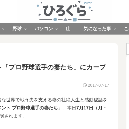
野球
パソコン
山
気になった事
こ
:00～「プロ野球選手の妻たち」にカープ
2017-07-17
酷な世界で戦う夫を支える妻の壮絶人生と感動秘話を
メント プロ野球選手の妻たち
」。本日
7月17日（月・
演されます。