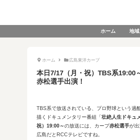
ホーム
地域
ホーム
広島東洋カープ
本日7/17（月・祝）TBS系19
赤松選手出演！
TBS系で放送されている、プロ野球という過
描くドキュメンタリー番組「
壮絶人生ドキュ
祝）19:00～
の放送には、カープ
赤松選手
が出
広島だとRCCテレビですね。