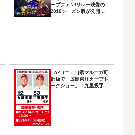
ープファン/リレー映像の
2019シーズン版が公開さ
れました！
12/2（土）山陽マルナカ可
部店で「広島東洋カープト
ークショー」！九里投手、
戸田投手が出演