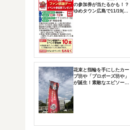
の参加券が当たるかも！？
ゆめタウン広島で11/19(日)
に抽選会開催
花束と指輪を手にしたカー
プ坊や「プロポーズ坊や」
が誕生！素敵なエピソード
を応募してプレゼントをゲ
ット！