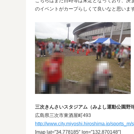
こちらはまだ日時等は未定となっており、決
のイベントがカープらしくて良いなと思いま
三次きんさいスタジアム（みよし運動公園野
広島県三次市東酒屋町493
http://www.city.miyoshi.hiroshima.jp/sports_m/
[map lat=”34.778185″ lon=”132.870148″]