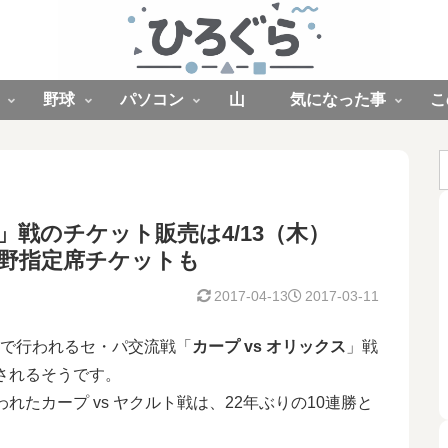
野球
パソコン
山
気になった事
こ
ス」戦のチケット販売は4/13（木）
外野指定席チケットも
2017-04-13
2017-03-11
で行われるセ・パ交流戦「
カープ vs オリックス
」戦
されるそうです。
れたカープ vs ヤクルト戦は、22年ぶりの10連勝と