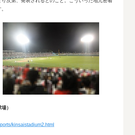
まり次第、発表されるとのこと。こういった地元密着
す。
球場）
sports/kinsaistadium2.html