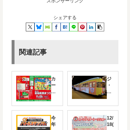
スポンサーリンク
シェアする
関連記事
カ
ジ
ー
・
プ
ア
賞
ウ
や
ト
サ
レ
ン
ッ
今
12/
フ
ト
年
18(
レ
広