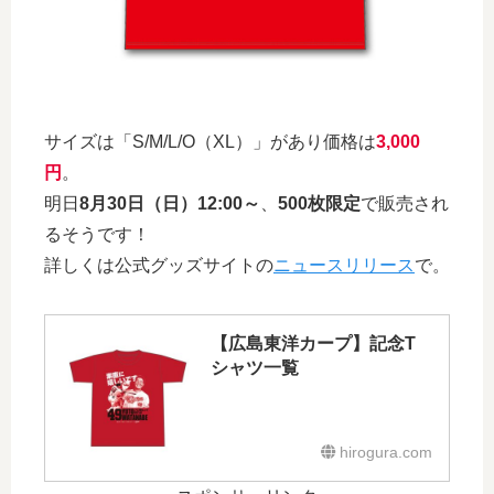
サイズは「S/M/L/O（XL）」があり価格は
3,000
円
。
明日
8月30日（日）12:00～
、
500枚限定
で販売され
るそうです！
詳しくは公式グッズサイトの
ニュースリリース
で。
【広島東洋カープ】記念T
シャツ一覧
hirogura.com