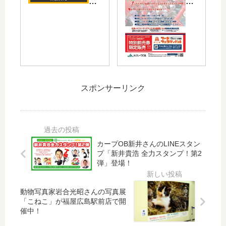
の
月)
ッ
島
「
AN
チ
の
バ
A
ェ
「
ト
ク
賞
ワ
ル
ラ
、
ー
ス
ウ
ド
プ
タ
ン
ラ
す
ジ
プ
スポンサーリンク
ゴ
る
ア
ラ
ン
路
ム
ザ
フ
面
」
ホ
ラ
電
は
テ
イ
車
12/
ル
カープOB新井さんのLINEスタン
ズ
」
5(
で
プ「新井貴浩 全力スタンプ！第2
賞
が
木)
カ
弾」登場！
も
20
に
ー
！
20
開
プ
11/
年
催
3
動物写真家岩合光昭さんの写真展
13
シ
！
選
「こねこ」が福屋広島駅前店で開
に
ー
催中！
オ
手
「
ズ
フ
と